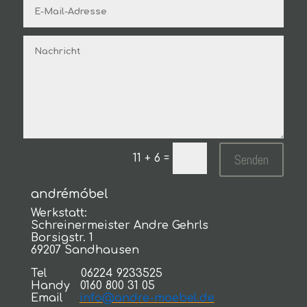
Senden
=
11 + 6
andrémóbel
Werkstatt:
Schreinermeister Andre Gehrls
Borsigstr. 1
69207 Sandhausen
Tel 06224 9233525
Handy 0160 800 31 05
Email
info@andre-moebel.de