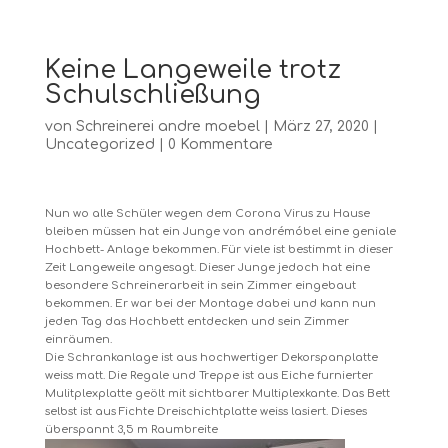
Keine Langeweile trotz
Schulschließung
von
Schreinerei andre moebel
|
März 27, 2020
|
Uncategorized
|
0 Kommentare
Nun wo alle Schüler wegen dem Corona Virus zu Hause
bleiben müssen hat ein Junge von andrémóbel eine geniale
Hochbett- Anlage bekommen. Für viele ist bestimmt in dieser
Zeit Langeweile angesagt. Dieser Junge jedoch hat eine
besondere Schreinerarbeit in sein Zimmer eingebaut
bekommen. Er war bei der Montage dabei und kann nun
jeden Tag das Hochbett entdecken und sein Zimmer
einräumen.
Die Schrankanlage ist aus hochwertiger Dekorspanplatte
weiss matt. Die Regale und Treppe ist aus Eiche furnierter
Mulitplexplatte geölt mit sichtbarer Multiplexkante. Das Bett
selbst ist aus Fichte Dreischichtplatte weiss lasiert. Dieses
überspannt 3,5 m Raumbreite