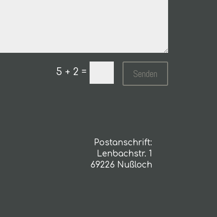
=
5 + 2
Senden
Postanschrift:
Lenbachstr. 1
69226 Nußloch