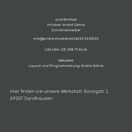
andrémóbel
Inhaber: André Gehrls
Schreinermeister
info@andre-moebel.de 06224 9233525
USt-IdNr.: DE 288 77 46 36
Webseite:
Layout und Programmierung: Andre Gehrls
Hier finden sie unsere Werkstatt: Borsigstr. 1,
69207 Sandhausen: