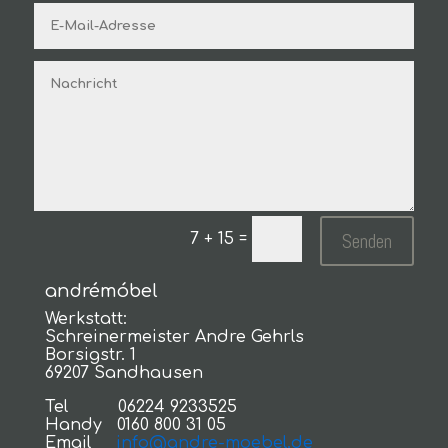
Senden
=
7 + 15
andrémóbel
Werkstatt:
Schreinermeister Andre Gehrls
Borsigstr. 1
69207 Sandhausen
Tel 06224 9233525
Handy 0160 800 31 05
Email
info@andre-moebel.de