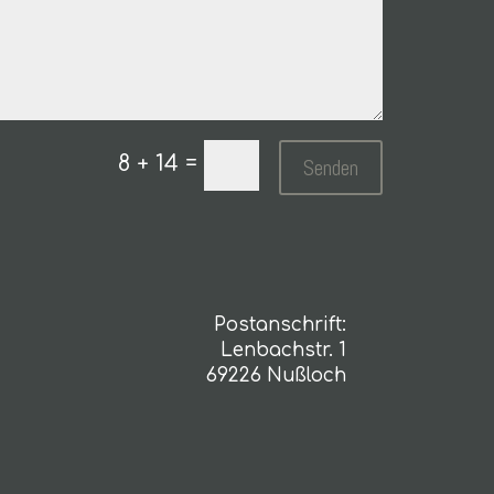
=
8 + 14
Senden
Postanschrift:
Lenbachstr. 1
69226 Nußloch