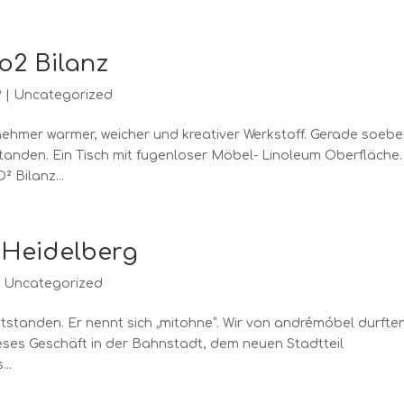
co2 Bilanz
9
|
Uncategorized
ehmer warmer, weicher und kreativer Werkstoff. Gerade soeben
standen. Ein Tisch mit fugenloser Möbel- Linoleum Oberfläche.
² Bilanz...
 Heidelberg
|
Uncategorized
ntstanden. Er nennt sich „mitohne“. Wir von andrémóbel durfte
ses Geschäft in der Bahnstadt, dem neuen Stadtteil
..